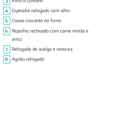
3.
Kimchi coreano
4.
Espinafre refogado com alho
5.
Couve crocante no forno
6.
Repolho recheado com carne moída e
arroz
7.
Refogado de acelga e cenoura
8.
Agrião refogado