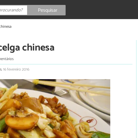
Pesquisar
chinesa
celga chinesa
entários
s.
16 fevereiro 2016