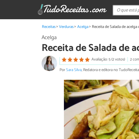
Receitas
Verduras
Acelga
Receita de Salada de acelga 
Acelga
Receita de Salada de a
Avaliação: 5 (2 votos)
2 com
Por
Sara Silva
, Redatora e editora no TudoReceita