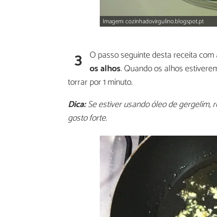
Imagem: cozinhadovirgulino.blogspot.pt
3
O passo seguinte desta receita com 
os alhos
. Quando os alhos estiver
torrar por 1 minuto.
Dica:
Se estiver usando óleo de gergelim, 
gosto forte.