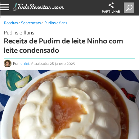
PARTILHAR
Receitas
Sobremesas
Pudins e flans
Pudins e flans
Receita de Pudim de leite Ninho com
leite condensado
Por
luhfeil
.
Atualizado: 28 janeiro 2025