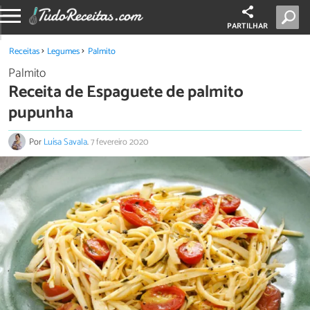
PARTILHAR
Receitas
Legumes
Palmito
Palmito
Receita de Espaguete de palmito
pupunha
Por
Luísa Savala
.
7 fevereiro 2020