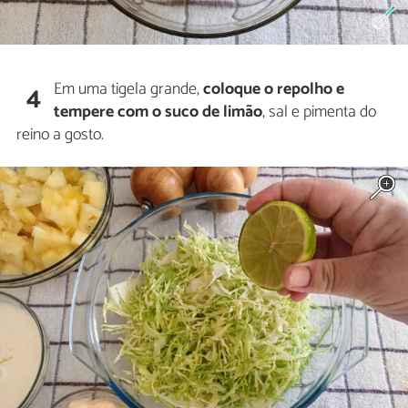
Em uma tigela grande,
coloque o repolho e
4
tempere com o suco de limão
, sal e pimenta do
reino a gosto.