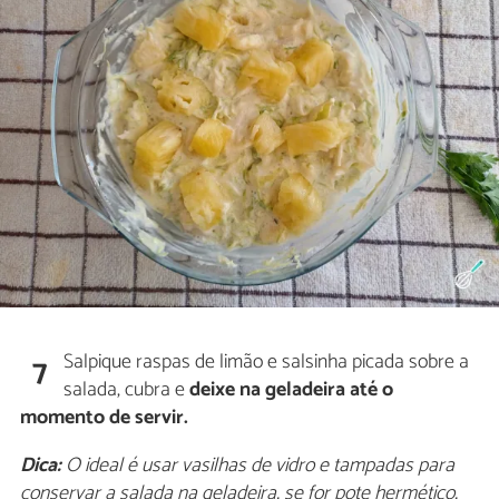
Salpique raspas de limão e salsinha picada sobre a
7
salada, cubra e
deixe na geladeira até o
momento de servir.
Dica:
O ideal é usar vasilhas de vidro e tampadas para
conservar a salada na geladeira, se for pote hermético,