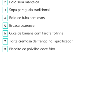
2.
Bolo sem manteiga
3.
Sopa paraguaia tradicional
4.
Bolo de fubá sem ovos
5.
Bruaca cearense
6.
Cuca de banana com farofa fofinha
7.
Torta cremosa de frango no liquidificador
8.
Biscoito de polvilho doce frito