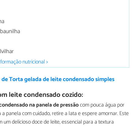
a
na
 baunilha
vilhar
nformação nutricional >
 de Torta gelada de leite condensado simples
om leite condensado cozido:
e condensado na panela de pressão
com pouca água por
 a panela com cuidado, retire a lata e espere amornar. Este
um delicioso doce de leite, essencial para a textura