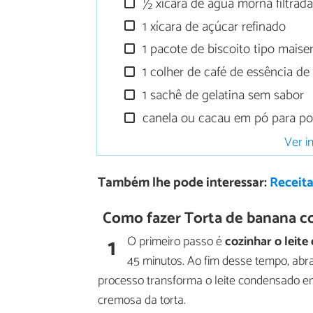
½ xícara de água morna filtrad
1 xícara de açúcar refinado
1 pacote de biscoito tipo maise
1 colher de café de essência de
1 sachê de gelatina sem sabor
canela ou cacau em pó para pol
Ver i
Também lhe pode interessar:
Receita
Como fazer Torta de banana c
1
O primeiro passo é
cozinhar o leit
45 minutos. Ao fim desse tempo, abra
processo transforma o leite condensado em 
cremosa da torta.