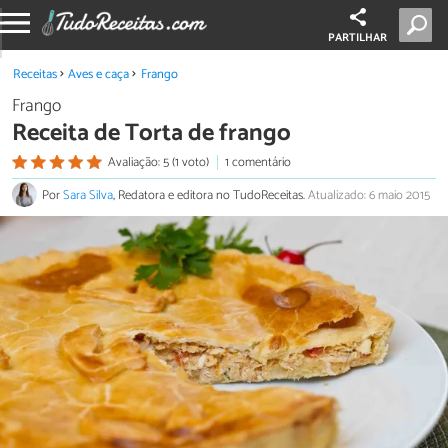
PARTILHAR
Receitas
Aves e caça
Frango
Frango
Receita de Torta de frango
Avaliação: 5 (1 voto)
1 comentário
Por
Sara Silva
, Redatora e editora no TudoReceitas.
Atualizado: 6 maio 2015