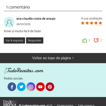
1 comentário
ana claudia costa de araujo
A sua avaliação:
29/01/2015
Amei ,e muita facil de fazer
Ver
1
resposta
Responder
0
0
Sara Silva
30/01/2015
Voltar ao topo da página ↑
Olá Ana, que bom que você gostou! Fique desse lado para
conhecer mais receitas gostosas! :)
0
0
Redes sociais
© tudoreceitas.com
2026
Quem somos
Fale conosco