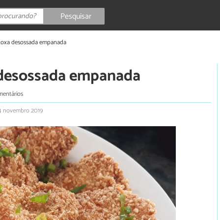
Pesquisar
ecoxa desossada empanada
 desossada empanada
mentários
4 novembro 2019