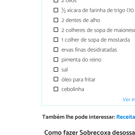
2 ovos
½ xícara de farinha de trigo (7
2 dentes de alho
2 colheres de sopa de maiones
1 colher de sopa de mostarda
ervas finas desidratadas
pimenta do reino
sal
óleo para fritar
cebolinha
Ver i
Também lhe pode interessar:
Receita
Como fazer Sobrecoxa desoss