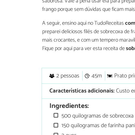
saborosa. Vale a pena usar ela para prep
frango porque sem dúvidas que ficam mais
A seguir, ensino aqui no TudoReceitas
com
preparei deliciosos filés de sobrecoxa de 
mais crocantes, e com um tempero maravilh
Fique por aqui para ver esta receita de
sob
2 pessoas
45m
Prato pri
Características adicionais:
Custo ec
Ingredientes:
500 quilogramas de sobrecoxa 
150 quilogramas de farinha pank