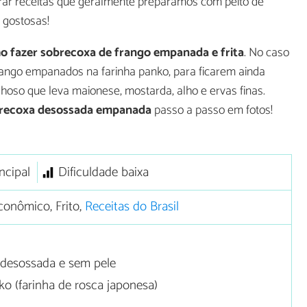
arar receitas que geralmente preparamos com peito de
 gostosas!
o fazer sobrecoxa de frango empanada e frita
. No caso
frango empanados na farinha panko, para ficarem ainda
oso que leva maionese, mostarda, alho e ervas finas.
recoxa desossada empanada
passo a passo em fotos!
ncipal
Dificuldade baixa
onômico, Frito,
Receitas do Brasil
desossada e sem pele
o (farinha de rosca japonesa)