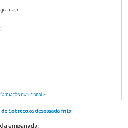
0 gramas)
e
nformação nutricional >
 de Sobrecoxa desossada frita
ada empanada: