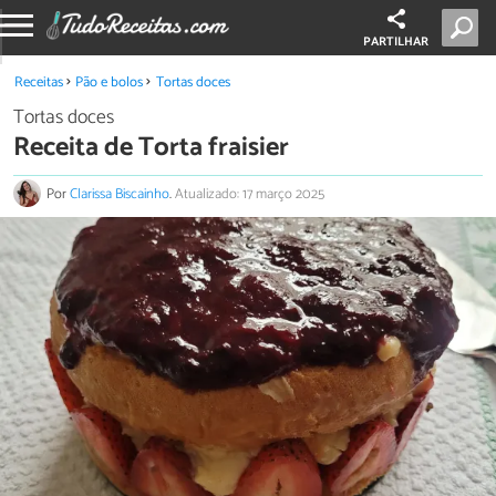
PARTILHAR
Receitas
Pão e bolos
Tortas doces
Tortas doces
Receita de Torta fraisier
Por
Clarissa Biscainho
.
Atualizado: 17 março 2025