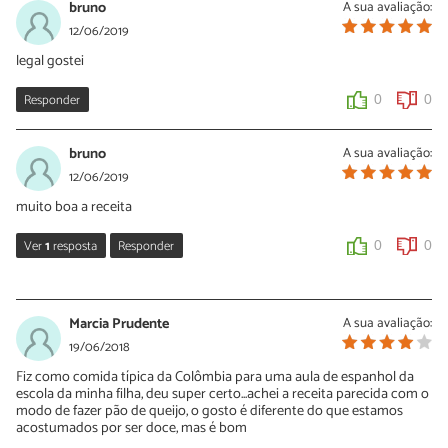
bruno
A sua avaliação:
Oi Manoel. Sim, congele os bolinhos após modelar eles. Não
12/06/2019
testámos assar no forno, se você cozinhar eles desse jeito conte
legal gostei
para nós o que você achou.
Responder
0
0
0
0
bruno
A sua avaliação:
12/06/2019
muito boa a receita
Ver
1
resposta
Responder
0
0
Sara Silva
12/06/2019
Marcia Prudente
A sua avaliação:
Oi Bruno, obrigada pelo seu comentário! Continue preparando
19/06/2018
nossas receitas 🙂
Fiz como comida típica da Colômbia para uma aula de espanhol da
escola da minha filha, deu super certo...achei a receita parecida com o
0
0
modo de fazer pão de queijo, o gosto é diferente do que estamos
acostumados por ser doce, mas é bom