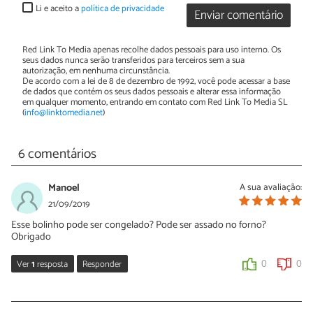
Li e aceito a
política de privacidade
Enviar comentário
Red Link To Media apenas recolhe dados pessoais para uso interno. Os
seus dados nunca serão transferidos para terceiros sem a sua
autorização, em nenhuma circunstância.
De acordo com a lei de 8 de dezembro de 1992, você pode acessar a base
de dados que contém os seus dados pessoais e alterar essa informação
em qualquer momento, entrando em contato com Red Link To Media SL
(
info@linktomedia.net
)
6 comentários
Manoel
A sua avaliação:
21/09/2019
Esse bolinho pode ser congelado? Pode ser assado no forno?
Obrigado
Ver
1
resposta
Responder
0
0
Sara Silva
23/09/2019