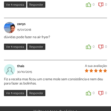
Ver
1
resposta
Responder
0
0
Sara Silva
19/06/2018
zanys
Oi Marcia, que ótima ideia e que bom que você gostou! Obrigada
15/01/2018
pelo seu comentário e continue preparando nossas receitas 🙂
dúvidas pode fazer na air fryer?
0
0
Ver
1
resposta
Responder
0
0
Sara Silva
15/01/2018
thais
A sua avaliação:
Nós não testámos. Se você fizer na air fryer, depois conte para
30/10/2015
nós o que achou :)
Fiz a receita mas ficou um creme mole sem consistência e nem deu
para fazer as bolinhas.
0
0
Ver
1
resposta
Responder
0
0
Sara Silva
02/11/2015