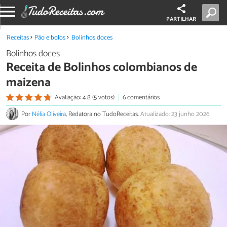
PARTILHAR
Receitas
Pão e bolos
Bolinhos doces
Bolinhos doces
Receita de Bolinhos colombianos de
maizena
Avaliação: 4.8 (5 votos)
6 comentários
Por
Nélia Oliveira
, Redatora no TudoReceitas.
Atualizado: 23 junho 2026