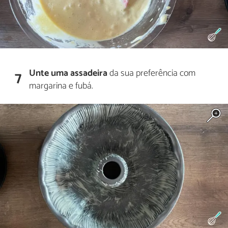
Unte uma assadeira
da sua preferência com
7
margarina e fubá.