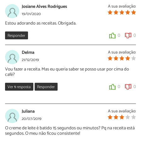
Josiane Alves Rodrigues
A sua avaliação:
19/01/2020
Estou adorando as receitas. Obrigada.
Responder
0
0
Delma
A sua avaliação:
21/12/2019
Vou fazer a receita. Mas eu queria saber se posso usar por cima do
café?
Ver
1
resposta
Responder
0
0
Sara Silva
23/12/2019
Juliana
A sua avaliação:
Oi Delma, pode sim! Experimente e conte para nós o que você
20/07/2019
achou.
O creme de leite é batido 15 segundos ou minutos? Pq na receita está
segundos. O meu não ficou consistente!
0
0