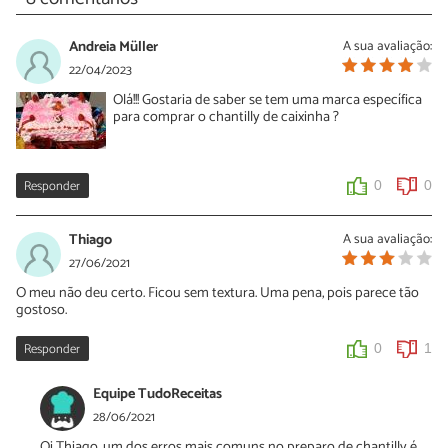
Andreia Müller
A sua avaliação:
22/04/2023
Olá!!! Gostaria de saber se tem uma marca específica
para comprar o chantilly de caixinha ?
Responder
0
0
Thiago
A sua avaliação:
27/06/2021
O meu não deu certo. Ficou sem textura. Uma pena, pois parece tão
gostoso.
Responder
0
1
Equipe TudoReceitas
28/06/2021
Oi Thiago, um dos erros mais comuns no preparo de chantilly é