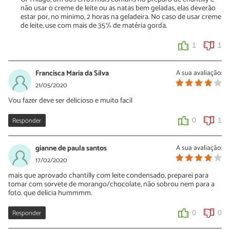
não usar o creme de leite ou as natas bem geladas, elas deverão
estar por, no mínimo, 2 horas na geladeira. No caso de usar creme
de leite, use com mais de 35% de matéria gorda.
1
1
Francisca Maria da Silva
A sua avaliação:
21/05/2020
Vou fazer deve ser delicioso e muito facil
Responder
0
1
gianne de paula santos
A sua avaliação:
17/02/2020
mais que aprovado chantilly com leite condensado, preparei para
tomar com sorvete de morango/chocolate, não sobrou nem para a
foto. que delicia hummmm.
Responder
0
0