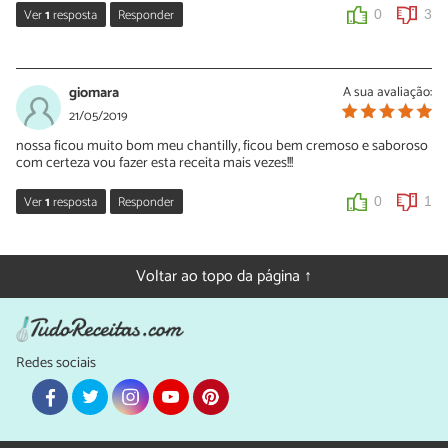
Ver
1
resposta
Responder
0
3
Sara Silva
22/07/2019
giomara
A sua avaliação:
Oi Juliana. Geralmente bastam entre 10 a 15 segundos, porém bata
21/05/2019
até conseguir uma consistência firme 🙂
nossa ficou muito bom meu chantilly, ficou bem cremoso e saboroso
com certeza vou fazer esta receita mais vezes!!!
0
1
Ver
1
resposta
Responder
0
1
Sara Silva
22/05/2019
Voltar ao topo da página ↑
Obrigada pelo seu comentário, Giomara! Continue preparando
nossas receitas 🙂
0
1
Redes sociais