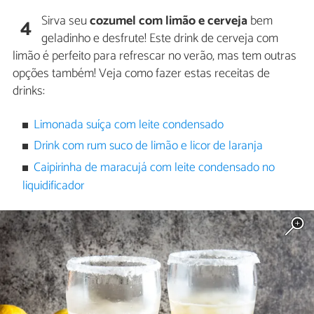
Sirva seu
cozumel com limão e cerveja
bem
4
geladinho e desfrute! Este drink de cerveja com
limão é perfeito para refrescar no verão, mas tem outras
opções também! Veja como fazer estas receitas de
drinks:
Limonada suíça com leite condensado
Drink com rum suco de limão e licor de laranja
Caipirinha de maracujá com leite condensado no
liquidificador