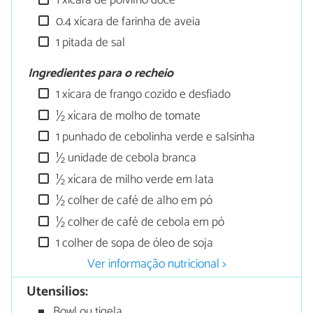
1 xícara de polvilho doce
0.4 xícara de farinha de aveia
1 pitada de sal
Ingredientes para o recheio
1 xícara de frango cozido e desfiado
½ xícara de molho de tomate
1 punhado de cebolinha verde e salsinha
½ unidade de cebola branca
½ xícara de milho verde em lata
½ colher de café de alho em pó
½ colher de café de cebola em pó
1 colher de sopa de óleo de soja
Ver informação nutricional >
Utensílios:
Bowl ou tigela