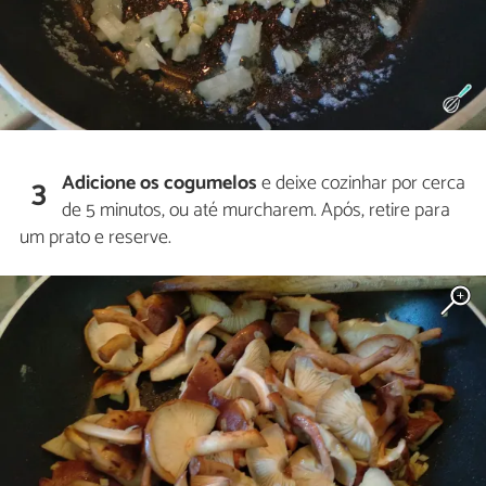
Adicione os cogumelos
e deixe cozinhar por cerca
3
de 5 minutos, ou até murcharem. Após, retire para
um prato e reserve.