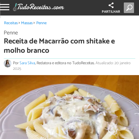
PARTILHAR
Receitas
Massas
Penne
Penne
Receita de Macarrão com shitake e
molho branco
Por
Sara Silva
, Redatora e editora no TudoReceitas.
Atualizado: 20 janeiro
2025