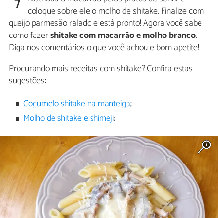
7
coloque sobre ele o molho de shitake. Finalize com
queijo parmesão ralado e está pronto! Agora você sabe
como fazer
shitake com macarrão e molho branco
.
Diga nos comentários o que você achou e bom apetite!
Procurando mais receitas com shitake? Confira estas
sugestões:
Cogumelo shitake na manteiga
;
Molho de shitake e shimeji
;