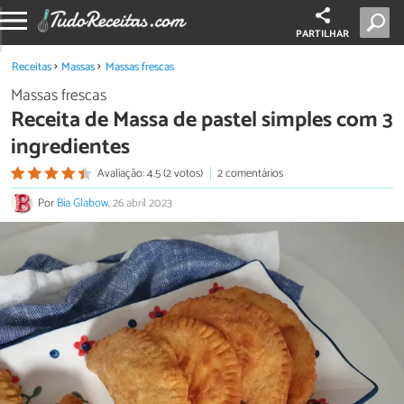
PARTILHAR
Receitas
Massas
Massas frescas
Massas frescas
Receita de Massa de pastel simples com 3
ingredientes
Avaliação: 4.5 (2 votos)
2 comentários
Por
Bia Glabow
.
26 abril 2023