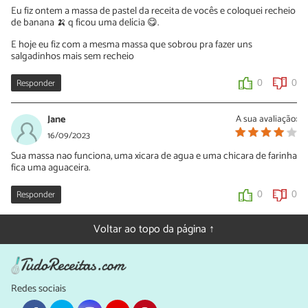
Eu fiz ontem a massa de pastel da receita de vocês e coloquei recheio
de banana 🍌 q ficou uma delícia 😋.
E hoje eu fiz com a mesma massa que sobrou pra fazer uns
salgadinhos mais sem recheio
Responder
0
0
Jane
A sua avaliação:
16/09/2023
Sua massa nao funciona, uma xicara de agua e uma chicara de farinha
fica uma aguaceira.
Responder
0
0
Voltar ao topo da página ↑
Redes sociais