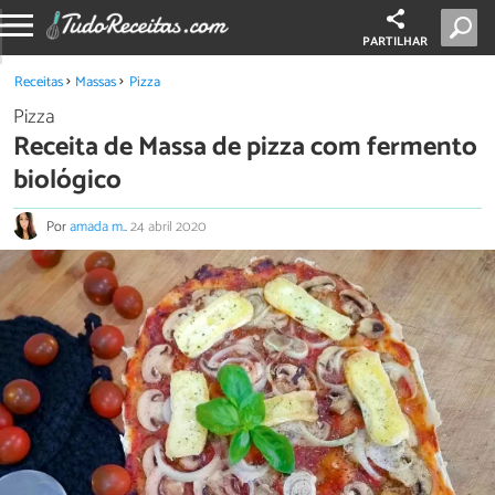
PARTILHAR
Receitas
Massas
Pizza
Pizza
Receita de Massa de pizza com fermento
biológico
Por
amada m.
.
24 abril 2020