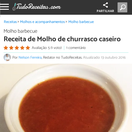
PARTILHAR
Receitas
Molhos e acompanhamentos
Molho barbecue
Molho barbecue
Receita de Molho de churrasco caseiro
Avaliação: 5 (1 voto)
1 comentário
Por
Nelson Ferreira
, Redator no TudoReceitas.
Atualizado: 13 outubro 2016