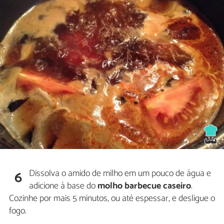
Dissolva o amido de milho em um pouco de água e
6
adicione à base do
molho barbecue caseiro
.
Cozinhe por mais 5 minutos, ou até espessar, e desligue o
fogo.