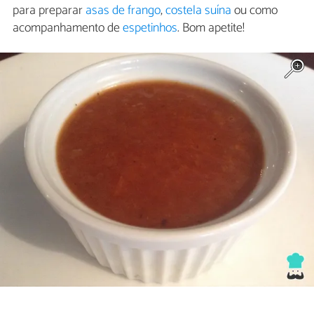
para preparar
asas de frango
,
costela suína
ou como
acompanhamento de
espetinhos
. Bom apetite!