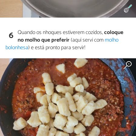
Quando os nhoques estiverem cozidos,
coloque
6
no molho que preferir
(aqui servi com
molho
bolonhesa
) e está pronto para servir!