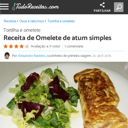
PARTILHAR
Receitas
Ovos e laticínios
Tortilha e omelete
Tortilha e omelete
Receita de Omelete de atum simples
Avaliação: 4 (1 voto)
1 comentário
Por
Alexandre Rasteiro
, cozinheiro de primeira viagem.
20 abril 2016