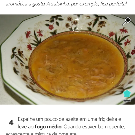
aromática a gosto. A salsinha, por exemplo, fica perfeita!
Espalhe um pouco de azeite em uma frigideira e
4
leve ao
fogo médio
. Quando estiver bem quente,
acrescente a mistura da omelete.