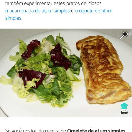
também experimentar estes pratos deliciosos:
macarronada de atum simples
e
croquete de atum
simples
.
Se você gostou da receita de
Omelete de atum simples
,