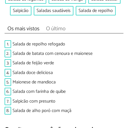
Salpicão
Saladas saudáveis
Salada de repolho
Os mais vistos
O último
1.
Salada de repolho refogado
2.
Salada de batata com cenoura e maionese
3.
Salada de feijão verde
4.
Salada doce deliciosa
5.
Maionese de mandioca
6.
Salada com farinha de quibe
7.
Salpicão com presunto
8.
Salada de alho poró com maçã