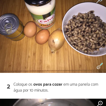
Coloque os
ovos para cozer
em uma panela com
2
água por 10 minutos.