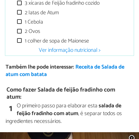
3 xícaras de Feijão fradinho cozido
2 latas de Atum
1 Cebola
2 Ovos
1 colher de sopa de Maionese
Ver informação nutricional >
Também lhe pode interessar:
Receita de Salada de
atum com batata
Como fazer Salada de feijão fradinho com
atum:
O primeiro passo para elaborar esta
salada de
1
feijão fradinho com atum
, é separar todos os
ingredientes necessários.