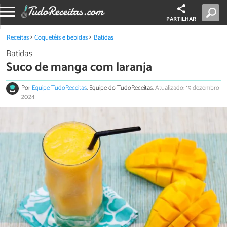
PARTILHAR
Receitas
Coquetéis e bebidas
Batidas
Batidas
Suco de manga com laranja
Por
Equipe TudoReceitas
, Equipe do TudoReceitas.
Atualizado: 19 dezembro
2024