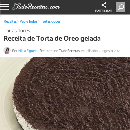
PARTILHAR
Receitas
Pão e bolos
Tortas doces
Tortas doces
Receita de Torta de Oreo gelada
Por
Nídia Figueira
, Redatora no TudoReceitas.
Atualizado: 21 agosto 2023