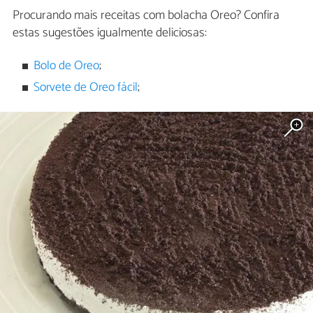
Procurando mais receitas com bolacha Oreo? Confira
estas sugestões igualmente deliciosas:
Bolo de Oreo
;
Sorvete de Oreo fácil
;