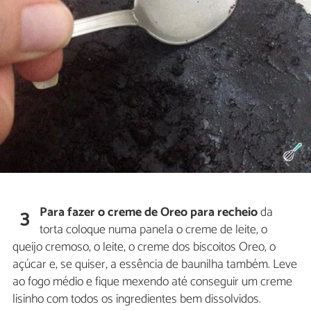
Para fazer o creme de Oreo para recheio
da
3
torta coloque numa panela o creme de leite, o
queijo cremoso, o leite, o creme dos biscoitos Oreo, o
açúcar e, se quiser, a essência de baunilha também. Leve
ao fogo médio e fique mexendo até conseguir um creme
lisinho com todos os ingredientes bem dissolvidos.