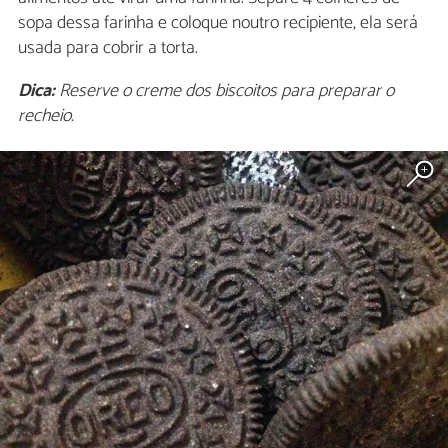
sopa dessa farinha e coloque noutro recipiente, ela será
usada para cobrir a torta.
Dica:
Reserve o creme dos biscoitos para preparar o
recheio.