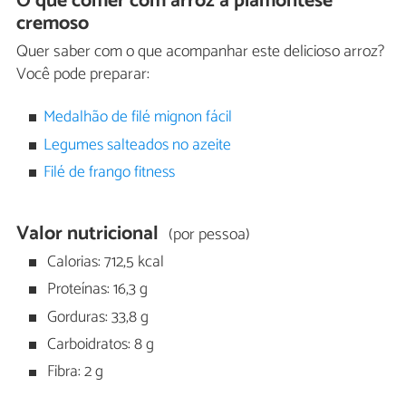
O que comer com arroz à piamontese
cremoso
Quer saber com o que acompanhar este delicioso arroz?
Você pode preparar:
Medalhão de filé mignon fácil
Legumes salteados no azeite
Filé de frango fitness
Valor nutricional
(por pessoa)
Calorias: 712,5 kcal
Proteínas: 16,3 g
Gorduras: 33,8 g
Carboidratos: 8 g
Fibra: 2 g