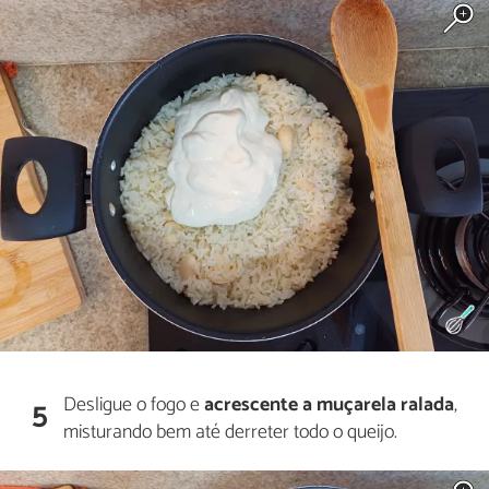
Desligue o fogo e
acrescente a muçarela ralada
,
5
misturando bem até derreter todo o queijo.