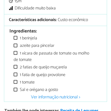
15m
Dificuldade muito baixa
Características adicionais:
Custo econômico
Ingredientes:
1 berinjela
azeite para pincelar
1 xícara de passata de tomate ou molho
de tomate
2 fatias de queijo muçarela
1 fatia de queijo provolone
1 tomate
Sal e orégano a gosto
Ver informação nutricional >
Também lhe pode interessar:
Receita de Legumes