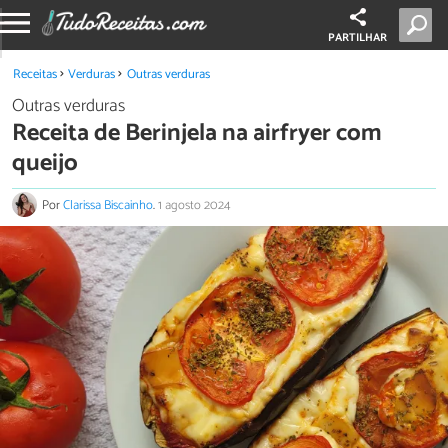
PARTILHAR
Receitas
Verduras
Outras verduras
Outras verduras
Receita de Berinjela na airfryer com
queijo
Por
Clarissa Biscainho
.
1 agosto 2024