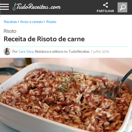
PARTILHAR
Receitas
Arroz e cereais
Risoto
Risoto
Receita de Risoto de carne
Por
Sara Silva
, Redatora e editora no TudoReceitas.
7 julho 2015