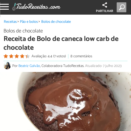
PARTILHAR
Receitas
Pão e bolos
Bolos de chocolate
Bolos de chocolate
Receita de Bolo de caneca low carb de
chocolate
Avaliação: 4.4 (7 votos)
8 comentários
Por
Beatriz Galvão
, Colaboradora TudoReceitas.
Atualizado: 7 julho 2023