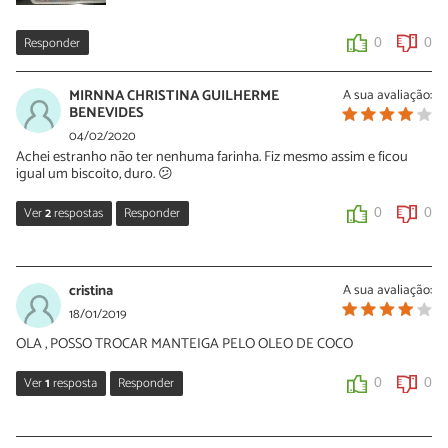
Responder
0
0
MIRNNA CHRISTINA GUILHERME
A sua avaliação:
BENEVIDES
04/02/2020
Achei estranho não ter nenhuma farinha. Fiz mesmo assim e ficou
igual um biscoito, duro. 😕
Ver
2
respostas
Responder
0
0
Sara Silva
05/02/2020
cristina
A sua avaliação:
Oi Mirnna, esta receita é sem farinha mesmo. Da próxima vez que
18/01/2019
preparar não deixe tanto tempo no microondas, assim o bolo
OLA , POSSO TROCAR MANTEIGA PELO OLEO DE COCO
ficará macio.
Ver
1
resposta
Responder
0
0
0
0
Sara Silva
Mirnna