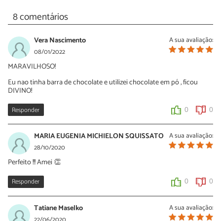
8 comentários
Vera Nascimento
A sua avaliação:
08/01/2022
MARAVILHOSO!
Eu nao tinha barra de chocolate e utilizei chocolate em pó , ficou
DIVINO!
Responder
0
0
MARIA EUGENIA MICHIELON SQUISSATO
A sua avaliação:
28/10/2020
Perfeito !!! Amei 👏
Responder
0
0
Tatiane Maselko
A sua avaliação:
22/06/2020