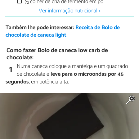
½ colher de chá de fermento em pó
Ver informação nutricional >
Também lhe pode interessar:
Receita de Bolo de
chocolate de caneca light
Como fazer Bolo de caneca low carb de
chocolate:
Numa caneca coloque a manteiga e um quadrado
1
de chocolate e
leve para o microondas por 45
segundos
, em potência alta.