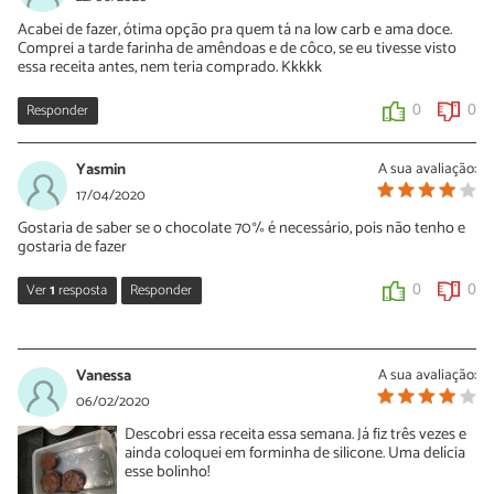
Acabei de fazer, ótima opção pra quem tá na low carb e ama doce.
Comprei a tarde farinha de amêndoas e de côco, se eu tivesse visto
essa receita antes, nem teria comprado. Kkkkk
Responder
0
0
Yasmin
A sua avaliação:
17/04/2020
Gostaria de saber se o chocolate 70% é necessário, pois não tenho e
gostaria de fazer
Ver
1
resposta
Responder
0
0
Sara Silva
20/04/2020
Vanessa
A sua avaliação:
Oi Yasmin, o chocolate 70% é recomendado, no entanto pode
06/02/2020
usar outro chocolate em barra.
Descobri essa receita essa semana. Já fiz três vezes e
ainda coloquei em forminha de silicone. Uma delícia
0
0
esse bolinho!