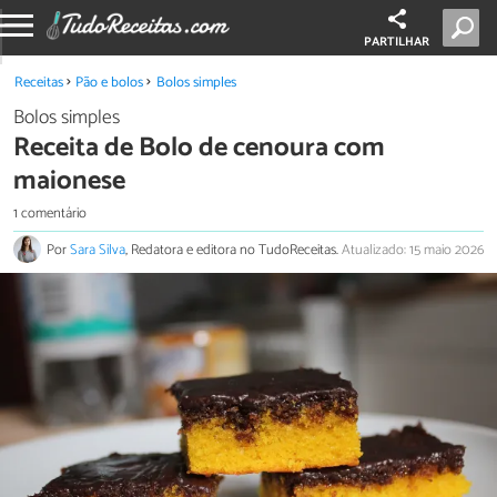
PARTILHAR
Receitas
Pão e bolos
Bolos simples
Bolos simples
Receita de Bolo de cenoura com
maionese
1 comentário
Por
Sara Silva
, Redatora e editora no TudoReceitas.
Atualizado: 15 maio 2026