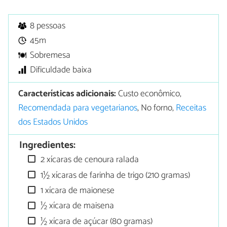
8 pessoas
45m
Sobremesa
Dificuldade baixa
Características adicionais:
Custo econômico,
Recomendada para vegetarianos
, No forno,
Receitas
dos Estados Unidos
Ingredientes:
2 xícaras de cenoura ralada
1½ xícaras de farinha de trigo (210 gramas)
1 xícara de maionese
½ xícara de maisena
½ xícara de açúcar (80 gramas)