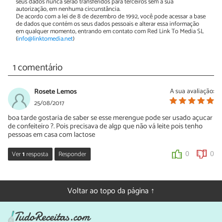
seus dados nunca serão transferidos para terceiros sem a sua
autorização, em nenhuma circunstância.
De acordo com a lei de 8 de dezembro de 1992, você pode acessar a base
de dados que contém os seus dados pessoais e alterar essa informação
em qualquer momento, entrando em contato com Red Link To Media SL
(
info@linktomedia.net
)
1 comentário
Rosete Lemos
A sua avaliação:
25/08/2017
boa tarde gostaria de saber se esse merengue pode ser usado açucar
de confeiteiro ?. Pois precisava de algp que não vá leite pois tenho
pessoas em casa com lactose
Ver
1
resposta
Responder
0
0
Sara Silva
28/08/2017
Voltar ao topo da página ↑
Oi Rosete, não vai leite nessa receita por isso pode preparar à
vontade para sua família. Sim, pode usar açúcar de confeiteiro.