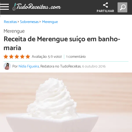
PARTILHAR
Receitas
Sobremesas
Merengue
Merengue
Receita de Merengue suíço em banho-
maria
Avaliação: 5 (1 voto)
1 comentário
Por
Nídia Figueira
, Redatora no TudoReceitas.
6 outubro 2016