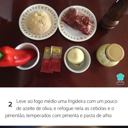
Leve ao fogo médio uma frigideira com um pouco
2
de azeite de oliva, e refogue nela as cebolas e o
pimentão, temperados com pimenta e pasta de alho.