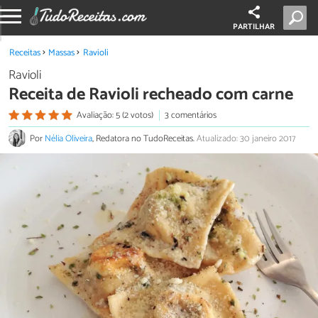
PARTILHAR
Receitas
Massas
Ravioli
Ravioli
Receita de Ravioli recheado com carne
Avaliação: 5 (2 votos)
3 comentários
Por
Nélia Oliveira
, Redatora no TudoReceitas.
Atualizado: 30 janeiro 2017