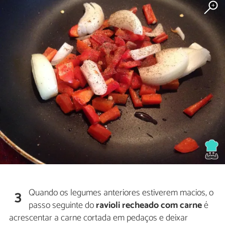
Quando os legumes anteriores estiverem macios, o
3
passo seguinte do
ravioli recheado com carne
é
acrescentar a carne cortada em pedaços e deixar