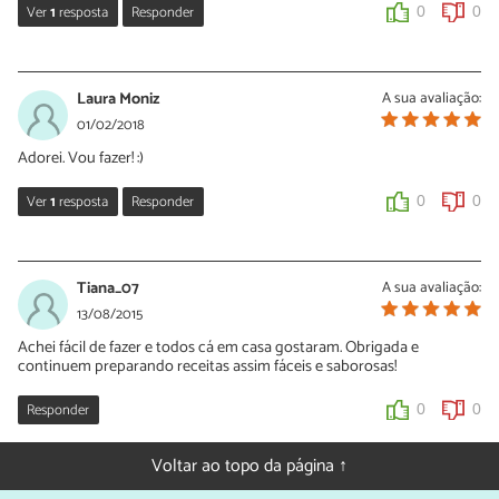
Ver
1
resposta
Responder
0
0
Sara Silva
21/05/2018
Laura Moniz
A sua avaliação:
Oi Alzira, que bom saber isso! Obrigada pelo seu comentário e, da
01/02/2018
próxima vez que preparar, suba foto dos seus raviólis prontos! 🙂
Adorei. Vou fazer! :)
0
0
Ver
1
resposta
Responder
0
0
Sara Silva
02/02/2018
Tiana_07
A sua avaliação:
Valeu, Laura! Depois conte para nós o que você achou e suba
13/08/2015
foto do seu prato :)
Achei fácil de fazer e todos cá em casa gostaram. Obrigada e
continuem preparando receitas assim fáceis e saborosas!
0
0
Responder
0
0
Voltar ao topo da página ↑