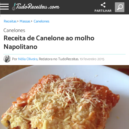
PARTILHAR
Receitas
Massas
Canelones
Canelones
Receita de Canelone ao molho
Napolitano
Por
Nélia Oliveira
, Redatora no TudoReceitas.
19 fevereiro 2015