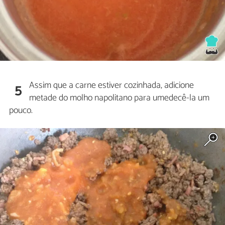
Assim que a carne estiver cozinhada, adicione
5
metade do molho napolitano para umedecê-la um
pouco.