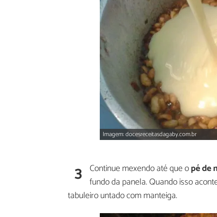
Imagem: docesreceitasdagaby.com.br
3
Continue mexendo até que o
pé de 
fundo da panela. Quando isso acont
tabuleiro untado com manteiga.