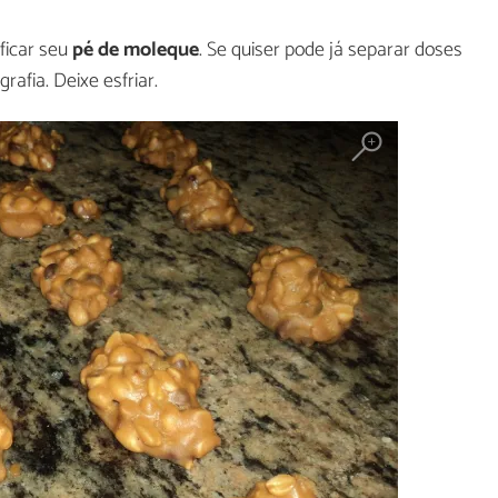
ficar seu
pé de moleque
. Se quiser pode já separar doses
rafia. Deixe esfriar.