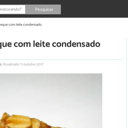
Pesquisar
leque com leite condensado
que com leite condensado
s.
Atualizado: 11 outubro 2017