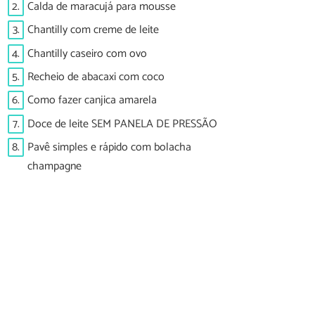
2.
Calda de maracujá para mousse
3.
Chantilly com creme de leite
4.
Chantilly caseiro com ovo
5.
Recheio de abacaxi com coco
6.
Como fazer canjica amarela
7.
Doce de leite SEM PANELA DE PRESSÃO
8.
Pavê simples e rápido com bolacha
champagne