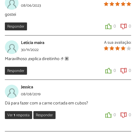
08/06/2023
gostei
Responder
0
0
Letícia maira
A sua avaliação:
30/11/2022
Maravilhoso ,explica direitinho 🤌🏽
Responder
0
0
Jessica
08/08/2019
Dá para fazer com a carne cortada em cubos?
Ver
1
resposta
Responder
0
0
Sara Silva
12/08/2019