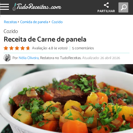
PARTILHAR
Receitas
Comida de panela
Cozido
Cozido
Receita de Carne de panela
Avaliação: 4.8 (4 votos)
5 comentários
Por
Nélia Oliveira
, Redatora no TudoReceitas.
Atualizado: 26 abril 2026