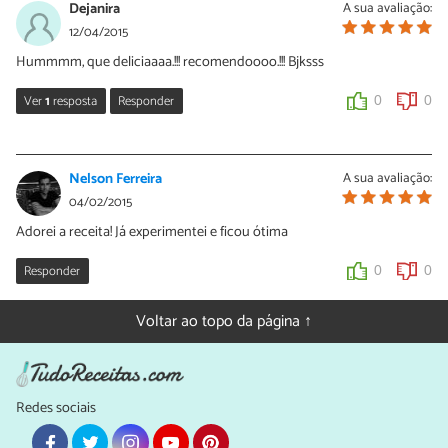
Dejanira
A sua avaliação:
Oi Jessica, dá sim! Depois suba foto da sua carne de panela pronta
12/04/2015
🙂
Hummmm, que deliciaaaa.!!! recomendoooo.!!! Bjksss
0
0
Ver
1
resposta
Responder
0
0
Nélia Oliveira
13/04/2015
Nelson Ferreira
A sua avaliação:
Olá Dejanira, muito obrigado pelo seu comentário. Sabia que
04/02/2015
também pode publicar as suas receitas no Tudo Receitas? Pode
Adorei a receita! Já experimentei e ficou ótima
fazê-lo através do seguinte link:
http://www.tudoreceitas.com/publicar
Responder
0
0
0
0
Voltar ao topo da página ↑
Redes sociais