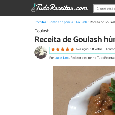
Receitas
Comida de panela
Goulash
Receita de Goulas
Goulash
Receita de Goulash hú
Avaliação: 5 (1 voto)
1 come
Por
Lucas Lima
, Redator e editor no TudoReceitas