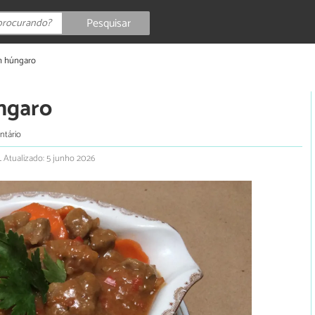
Pesquisar
h húngaro
ngaro
ntário
.
Atualizado: 5 junho 2026