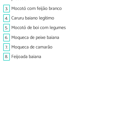
3.
Mocotó com feijão branco
4.
Caruru baiano legítimo
5.
Mocotó de boi com legumes
6.
Moqueca de peixe baiana
7.
Moqueca de camarão
8.
Feijoada baiana