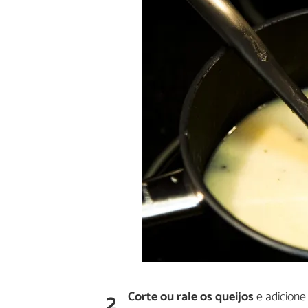
2
Corte ou rale os queijos
e adicione 