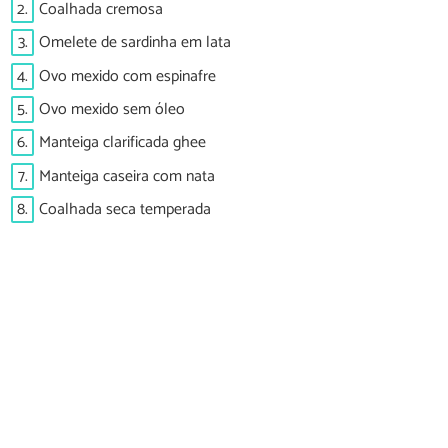
2.
Coalhada cremosa
3.
Omelete de sardinha em lata
4.
Ovo mexido com espinafre
5.
Ovo mexido sem óleo
6.
Manteiga clarificada ghee
7.
Manteiga caseira com nata
8.
Coalhada seca temperada