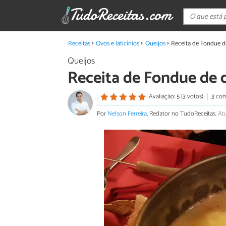
Receitas
Ovos e laticínios
Queijos
Receita de Fondue d
Queijos
Receita de Fondue de 
Avaliação: 5 (3 votos)
3 com
Por
Nelson Ferreira
, Redator no TudoReceitas.
At