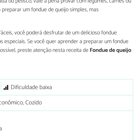
rada ou petisco, vale a pena provar com legumes, carnes ou
a preparar um fondue de queijo simples, mas
áceis, você poderá desfrutar de um delicioso fondue
s especiais. Se você quer aprender a preparar um fondue
ossível, preste atenção nesta receita de
Fondue de queijo
Dificuldade baixa
conômico, Cozido
a