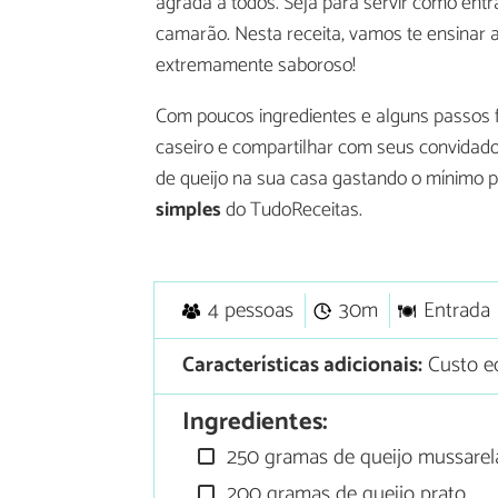
agrada a todos. Seja para servir como ent
camarão. Nesta receita, vamos te ensinar 
extremamente saboroso!
Com poucos ingredientes e alguns passos f
caseiro e compartilhar com seus convidado
de queijo na sua casa gastando o mínimo p
simples
do TudoReceitas.
4 pessoas
30m
Entrada
Características adicionais:
Custo e
Ingredientes:
250 gramas de queijo mussarel
200 gramas de queijo prato