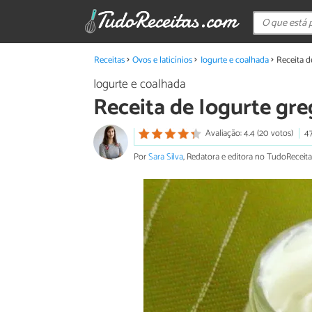
Receitas
Ovos e laticínios
Iogurte e coalhada
Receita d
Iogurte e coalhada
Receita de Iogurte gr
Avaliação: 4.4 (20 votos)
4
Por
Sara Silva
, Redatora e editora no TudoReceita