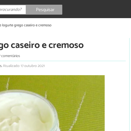
Pesquisar
e Iogurte grego caseiro e cremoso
ego caseiro e cremoso
7 comentários
s.
Atualizado: 17 outubro 2021