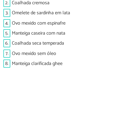
2.
Coalhada cremosa
3.
Omelete de sardinha em lata
4.
Ovo mexido com espinafre
5.
Manteiga caseira com nata
6.
Coalhada seca temperada
7.
Ovo mexido sem óleo
8.
Manteiga clarificada ghee