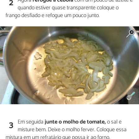
2
quando estiver quase transparente coloque o
frango desfiado e refogue um pouco junto.
Em seguida
junte o molho de tomate,
o sal e
3
misture bem. Deixe o molho ferver. Coloque essa
mistura em um refratário que possa ir ao forno.