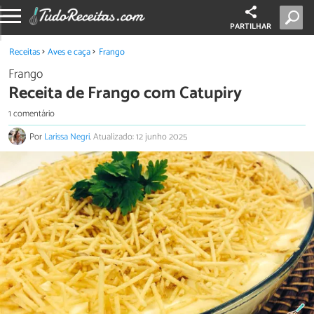
PARTILHAR
Receitas
Aves e caça
Frango
Frango
Receita de Frango com Catupiry
1 comentário
Por
Larissa Negri
.
Atualizado: 12 junho 2025