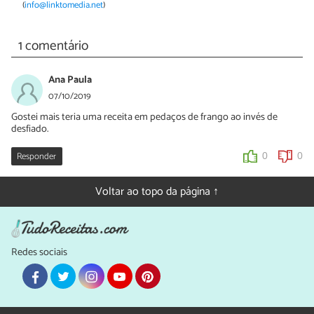
(
info@linktomedia.net
)
1 comentário
Ana Paula
07/10/2019
Gostei mais teria uma receita em pedaços de frango ao invés de
desfiado.
Responder
0
0
Voltar ao topo da página ↑
Redes sociais