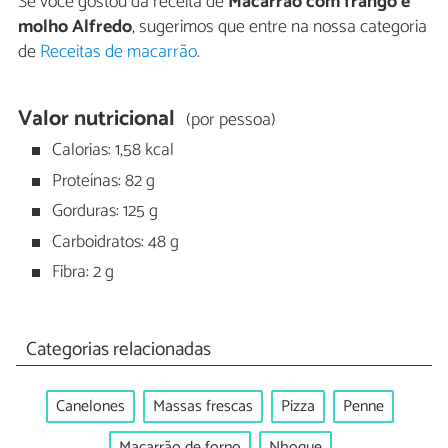
Se você gostou da receita de
Macarrão com frango e
molho Alfredo
, sugerimos que entre na nossa categoria
de
Receitas de macarrão
.
Valor nutricional
(por pessoa)
Calorias: 1,58 kcal
Proteínas: 82 g
Gorduras: 125 g
Carboidratos: 48 g
Fibra: 2 g
Categorias relacionadas
Canelones
Massas frescas
Pizza
Penne
Macarrão de forno
Nhoque