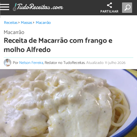
PARTILHAR
Receitas
Massas
Macarrão
Macarrão
Receita de Macarrão com frango e
molho Alfredo
Por
Nelson Ferreira
, Redator no TudoReceitas.
Atualizado: 11 julho 2026