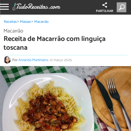
PARTILHAR
Receitas
Massas
Macarrão
Macarrão
Receita de Macarrão com linguiça
toscana
Por
Amanda Martiniano
.
12 março 2025