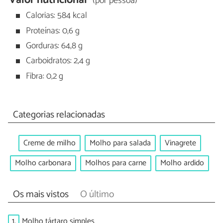
(por pessoa)
Calorias: 584 kcal
Proteínas: 0,6 g
Gorduras: 64,8 g
Carboidratos: 2,4 g
Fibra: 0,2 g
Categorias relacionadas
Creme de milho
Molho para salada
Vinagrete
Molho carbonara
Molhos para carne
Molho ardido
Os mais vistos
O último
1.
Molho tártaro simples