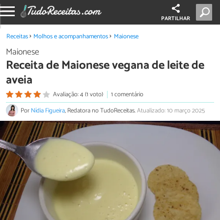
PARTILHAR
Receitas
Molhos e acompanhamentos
Maionese
Maionese
Receita de Maionese vegana de leite de
aveia
Avaliação: 4 (1 voto)
1 comentário
Por
Nídia Figueira
, Redatora no TudoReceitas.
Atualizado: 10 março 2025