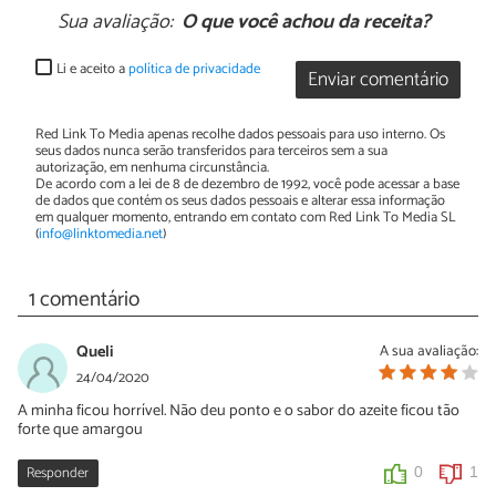
Sua avaliação:
O que você achou da receita?
Li e aceito a
política de privacidade
Enviar comentário
Red Link To Media apenas recolhe dados pessoais para uso interno. Os
seus dados nunca serão transferidos para terceiros sem a sua
autorização, em nenhuma circunstância.
De acordo com a lei de 8 de dezembro de 1992, você pode acessar a base
de dados que contém os seus dados pessoais e alterar essa informação
em qualquer momento, entrando em contato com Red Link To Media SL
(
info@linktomedia.net
)
1 comentário
Queli
A sua avaliação:
24/04/2020
A minha ficou horrível. Não deu ponto e o sabor do azeite ficou tão
forte que amargou
Responder
0
1