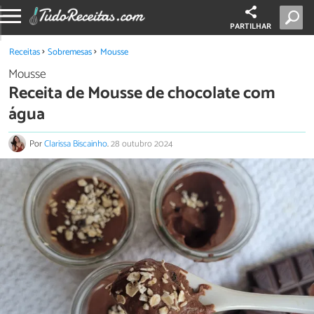
PARTILHAR
Receitas
Sobremesas
Mousse
Mousse
Receita de Mousse de chocolate com
água
Por
Clarissa Biscainho
.
28 outubro 2024