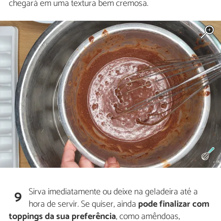
chegará em uma textura bem cremosa.
Sirva imediatamente ou deixe na geladeira até a
9
hora de servir. Se quiser, ainda
pode finalizar com
toppings da sua preferência
, como amêndoas,