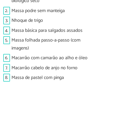
biológico seco
2.
Massa podre sem manteiga
3.
Nhoque de trigo
4.
Massa básica para salgados assados
5.
Massa folhada passo-a-passo (com
imagens)
6.
Macarrão com camarão ao alho e óleo
7.
Macarrão cabelo de anjo no forno
8.
Massa de pastel com pinga