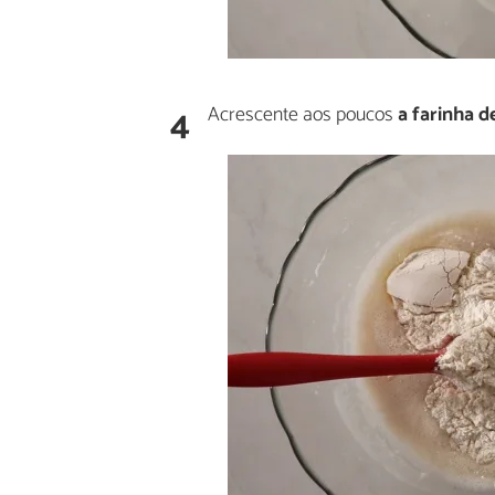
4
Acrescente aos poucos
a farinha d