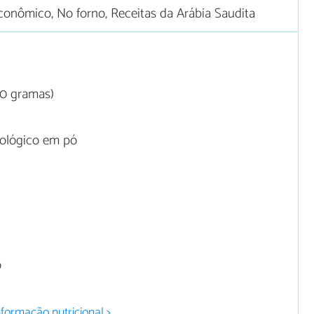
onômico, No forno, Receitas da Arábia Saudita
20 gramas)
iológico em pó
o
o
nformação nutricional >