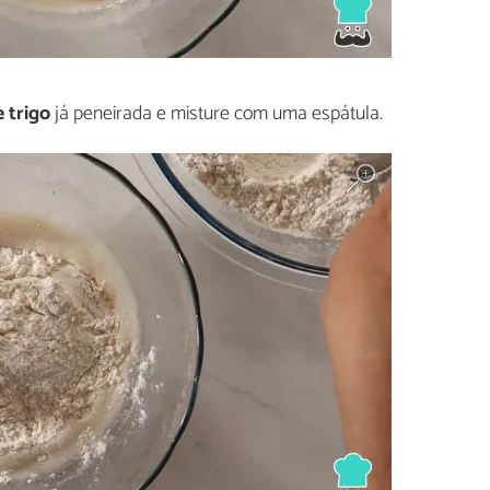
e trigo
já peneirada e misture com uma espátula.