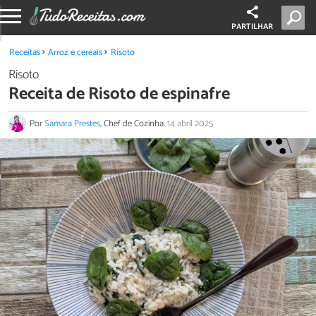
PARTILHAR
Receitas
Arroz e cereais
Risoto
Risoto
Receita de Risoto de espinafre
Por
Samara Prestes
, Chef de Cozinha.
14 abril 2025