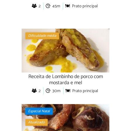
2
45m
Prato principal
Dificuldade média
Receita de Lombinho de porco com
mostarda e mel
2
30m
Prato principal
Especial Natal
Atualizado