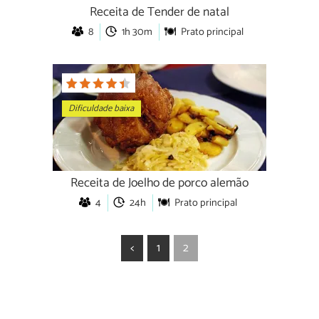
Receita de Tender de natal
8
1h 30m
Prato principal
Dificuldade baixa
Receita de Joelho de porco alemão
4
24h
Prato principal
<
1
2