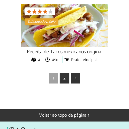
Dificuldade média
Receita de Tacos mexicanos original
4
45m
Prato principal
1
2
>
Voltar ao topo da página ↑