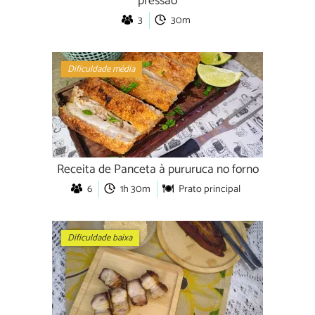
pressão
3
30m
Dificuldade média
Receita de Panceta à pururuca no forno
6
1h 30m
Prato principal
Dificuldade baixa