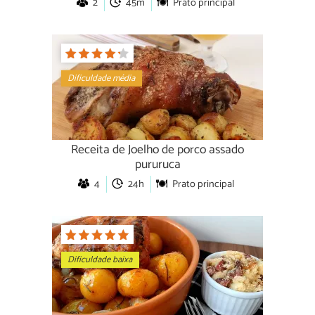
2
45m
Prato principal
Dificuldade média
Receita de Joelho de porco assado
pururuca
4
24h
Prato principal
Dificuldade baixa