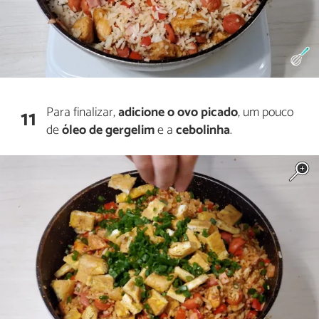
Para finalizar,
adicione o ovo picado
, um pouco
11
de
óleo de gergelim
e a
cebolinha
.