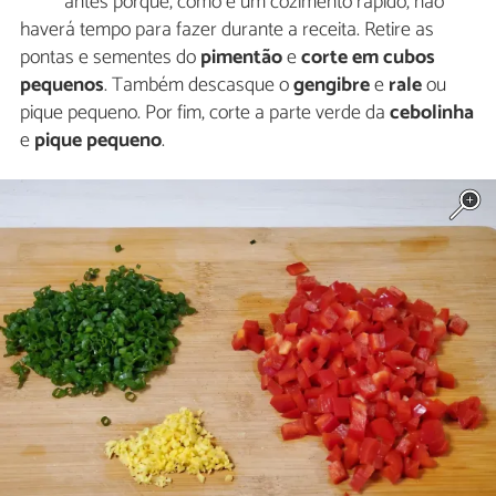
antes porque, como é um cozimento rápido, não
haverá tempo para fazer durante a receita. Retire as
pontas e sementes do
pimentão
e
corte em cubos
pequenos
. Também descasque o
gengibre
e
rale
ou
pique pequeno. Por fim, corte a parte verde da
cebolinha
e
pique pequeno
.