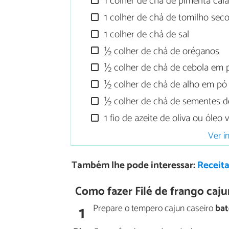
1 colher de chá de pimenta cal
1 colher de chá de tomilho sec
1 colher de chá de sal
½ colher de chá de oréganos
½ colher de chá de cebola em 
½ colher de chá de alho em pó
½ colher de chá de sementes d
1 fio de azeite de oliva ou óleo 
Ver i
Também lhe pode interessar:
Receita
Como fazer Filé de frango caju
1
Prepare o tempero cajun caseiro
bat