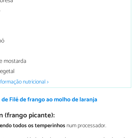
abresa
o
pó
e mostarda
vegetal
nformação nutricional >
 de Filé de frango ao molho de laranja
n (frango picante):
endo todos os temperinhos
num processador.