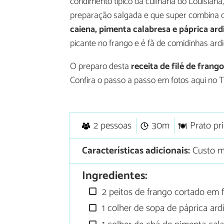
condimento típico da culinária do Louisiana
preparação salgada e que super combina 
caiena, pimenta calabresa e páprica ard
picante no frango e é fã de comidinhas ardi
O preparo desta
receita de filé de frang
Confira o passo a passo em fotos aqui no 
2 pessoas
30m
Prato pri
Características adicionais:
Custo mé
Ingredientes:
2 peitos de frango cortado em f
1 colher de sopa de páprica ard