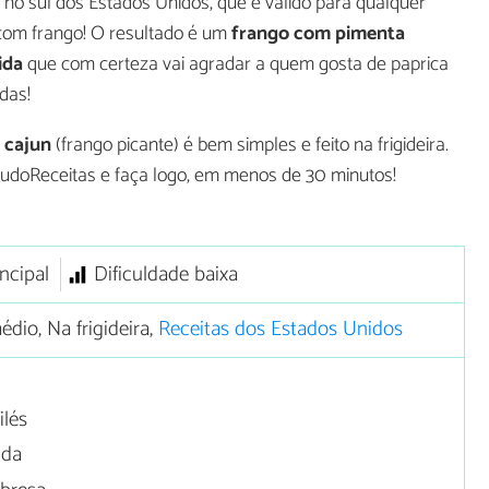
, no sul dos Estados Unidos, que é válido para qualquer
com frango! O resultado é um
frango com pimenta
ida
que com certeza vai agradar a quem gosta de paprica
das!
o cajun
(frango picante) é bem simples e feito na frigideira.
TudoReceitas e faça logo, em menos de 30 minutos!
ncipal
Dificuldade baixa
dio, Na frigideira,
Receitas dos Estados Unidos
ilés
ida