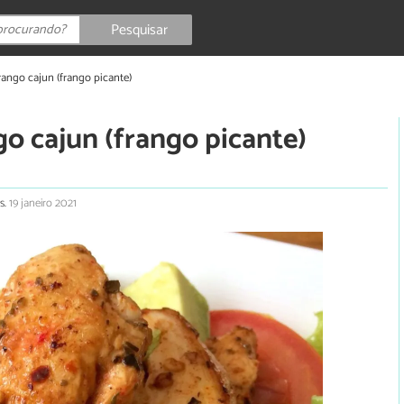
Pesquisar
frango cajun (frango picante)
go cajun (frango picante)
s.
19 janeiro 2021