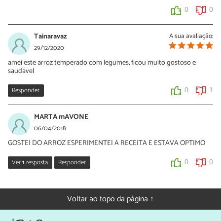
0
0
Tainaravaz
A sua avaliação:
29/12/2020
amei este arroz temperado com legumes, ficou muito gostoso e
saudável
Responder
0
1
MARTA mAVONE
06/04/2018
GOSTEI DO ARROZ ESPERIMENTEI A RECEITA E ESTAVA OPTIMO
Ver
1
resposta
Responder
0
0
Sara Silva
06/04/2018
Voltar ao topo da página ↑
Que bom saber isso, Marta! Obrigada pelo seu comentário 😀