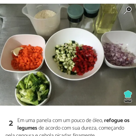
Em uma panela com um pouco de óleo,
refogue os
2
legumes
de acordo com sua dureza, começando
pela cenoura e cebola picadas finamente.