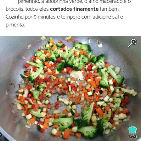
pimentão, a abobrinha verde, o alho macerado e o
brócolis, todos eles
cortados finamente
também.
Cozinhe por 5 minutos e tempere com adicione sal e
pimenta.