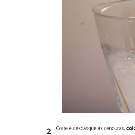
2
Corte e descasque as cenouras,
col