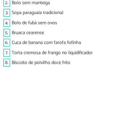
2.
Bolo sem manteiga
3.
Sopa paraguaia tradicional
4.
Bolo de fubá sem ovos
5.
Bruaca cearense
6.
Cuca de banana com farofa fofinha
7.
Torta cremosa de frango no liquidificador
8.
Biscoito de polvilho doce frito