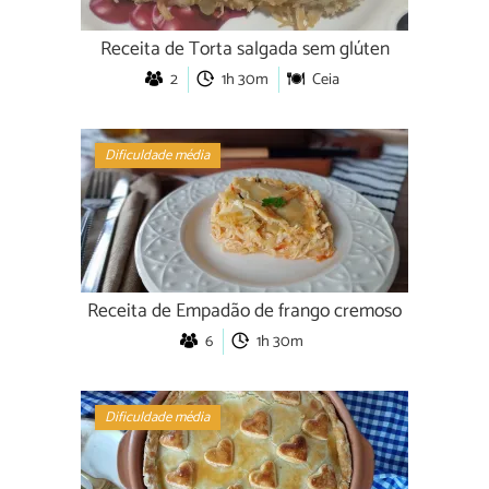
Receita de Torta salgada sem glúten
2
1h 30m
Ceia
Dificuldade média
Receita de Empadão de frango cremoso
6
1h 30m
Dificuldade média