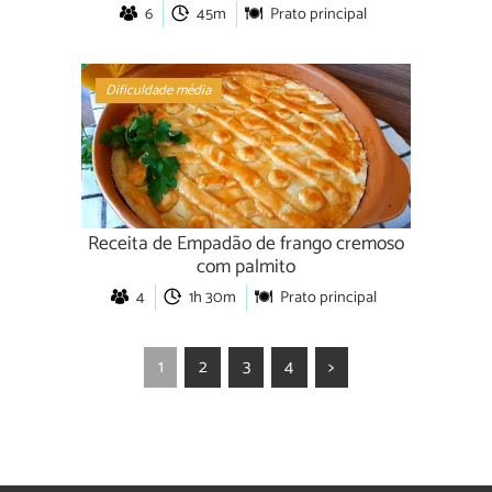
6
45m
Prato principal
Dificuldade média
Receita de Empadão de frango cremoso
com palmito
4
1h 30m
Prato principal
1
2
3
4
>