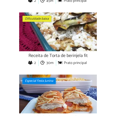
2
45m
Prato principal
Dificuldade baixa
Receita de Torta de berinjela fit
2
30m
Prato principal
Especial Festa Junina