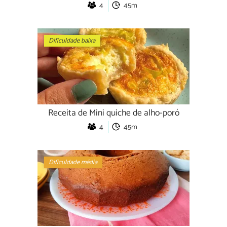
4
45m
Dificuldade baixa
Receita de Mini quiche de alho-poró
4
45m
Dificuldade média